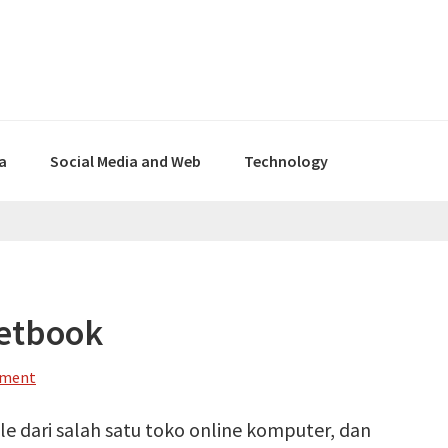
a
Social Media and Web
Technology
Netbook
mment
ale dari salah satu toko online komputer, dan