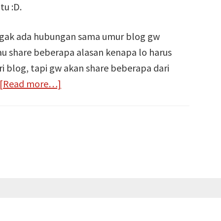
tu :D.
 nggak ada hubungan sama umur blog gw
mau share beberapa alasan kenapa lo harus
 blog, tapi gw akan share beberapa dari
about
[Read more…]
6
Alasan
Kenapa
Harus
Punya
Blog