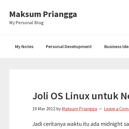
Skip
Skip
Skip
Maksum Priangga
to
to
to
primary
main
primary
My Personal Blog
navigation
content
sidebar
My Notes
Personal Development
Business Ide
Joli OS Linux untuk 
19 Mar 2012
by
Maksum Priangga
Leave a Co
Jadi ceritanya waktu itu ada midnight s