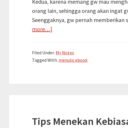
Kedua, karena memang gw mau menghas
orang lain, sehingga orang akan ingat g
Seenggaknya, gw pernah memberikan se
about
more…]
Mimpi
Menulis
Filed Under:
My Notes
Ebook
Tagged With:
menulis ebook
Sendiri
Tips Menekan Kebias