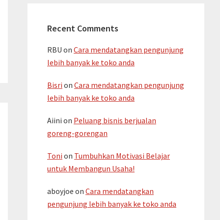
Recent Comments
RBU
on
Cara mendatangkan pengunjung
lebih banyak ke toko anda
Bisri
on
Cara mendatangkan pengunjung
lebih banyak ke toko anda
Aiini
on
Peluang bisnis berjualan
goreng-gorengan
Toni
on
Tumbuhkan Motivasi Belajar
untuk Membangun Usaha!
aboyjoe
on
Cara mendatangkan
pengunjung lebih banyak ke toko anda