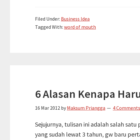
Kripik
Pedas
Filed Under:
Business Idea
Banget
Tagged With:
word of mouth
6 Alasan Kenapa Har
16 Mar 2012
by
Maksum Priangga
4 Comment
Sejujurnya, tulisan ini adalah salah sat
yang sudah lewat 3 tahun, gw baru pertam