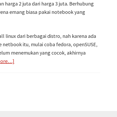
harga 2 juta dari harga 3 juta. Berhubung
arena emang biasa pakai notebook yang
ll linux dari berbagai distro, nah karena ada
ke netbook itu, mulai coba fedora, openSUSE,
belum menemukan yang cocok, akhirnya
about
more…]
Joli
OS
Linux
untuk
Netbook