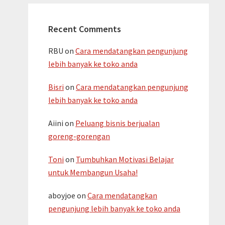
Recent Comments
RBU
on
Cara mendatangkan pengunjung
lebih banyak ke toko anda
Bisri
on
Cara mendatangkan pengunjung
lebih banyak ke toko anda
Aiini
on
Peluang bisnis berjualan
goreng-gorengan
Toni
on
Tumbuhkan Motivasi Belajar
untuk Membangun Usaha!
aboyjoe
on
Cara mendatangkan
pengunjung lebih banyak ke toko anda