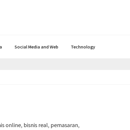
a
Social Media and Web
Technology
s online, bisnis real, pemasaran,