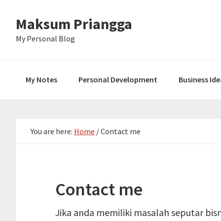
Skip
Skip
Skip
Maksum Priangga
to
to
to
primary
main
primary
My Personal Blog
navigation
content
sidebar
My Notes
Personal Development
Business Ide
You are here:
Home
/
Contact me
Contact me
Jika anda memiliki masalah seputar bisni