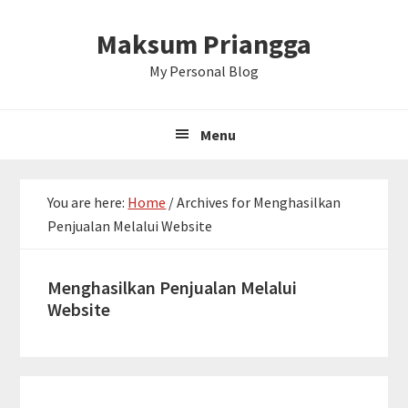
Skip
Skip
Skip
Maksum Priangga
to
to
to
primary
main
primary
My Personal Blog
navigation
content
sidebar
Menu
You are here:
Home
/
Archives for Menghasilkan
Penjualan Melalui Website
Menghasilkan Penjualan Melalui
Website