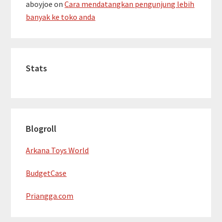
aboyjoe
on
Cara mendatangkan pengunjung lebih
banyak ke toko anda
Stats
Blogroll
Arkana Toys World
BudgetCase
Priangga.com