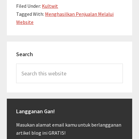
Filed Under:
Kultwit
Untuk
Tagged With:
Menghasilkan Penjualan Melalui
Website
Website
Yang
Menghasilkan
Penjualan
Primary
#ttgWebsite
Search
Sidebar
Search
this
website
Langganan Gan!
Masukan alamat email kamu untuk berlangganan
artikel blog ini GRATIS!