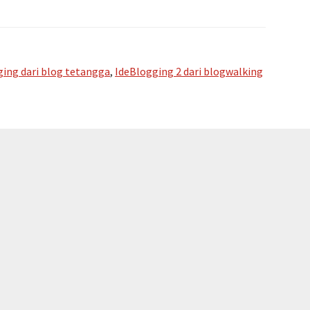
#IdeBlogging
2
dari
ging dari blog tetangga
,
IdeBlogging 2 dari blogwalking
blogwalking