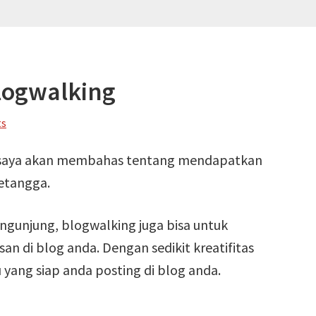
blogwalking
ts
 ini saya akan membahas tentang mendapatkan
tetangga.
gunjung, blogwalking juga bisa untuk
an di blog anda. Dengan sedikit kreatifitas
 yang siap anda posting di blog anda.
about