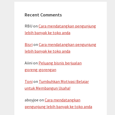
Recent Comments
RBU
on
Cara mendatangkan pengunjung
lebih banyak ke toko anda
Bisri
on
Cara mendatangkan pengunjung
lebih banyak ke toko anda
Aiini
on
Peluang bisnis berjualan
goreng-gorengan
Toni
on
Tumbuhkan Motivasi Belajar
untuk Membangun Usaha!
aboyjoe
on
Cara mendatangkan
pengunjung lebih banyak ke toko anda