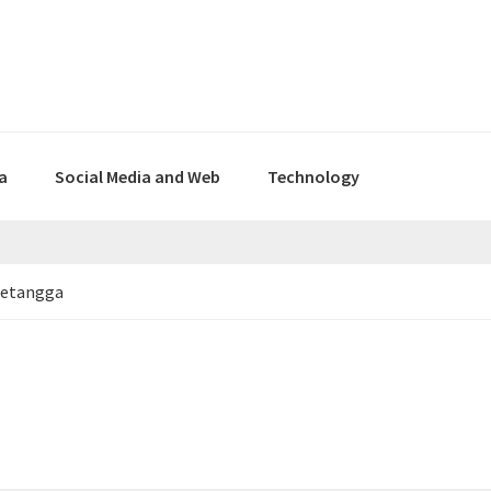
a
Social Media and Web
Technology
 tetangga