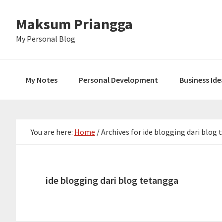
Skip
Skip
Skip
Maksum Priangga
to
to
to
primary
main
primary
My Personal Blog
navigation
content
sidebar
My Notes
Personal Development
Business Ide
You are here:
Home
/
Archives for ide blogging dari blog
ide blogging dari blog tetangga