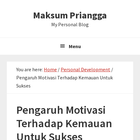
Skip
Skip
Skip
Maksum Priangga
to
to
to
primary
main
primary
My Personal Blog
navigation
content
sidebar
Menu
You are here:
Home
/
Personal Development
/
Pengaruh Motivasi Terhadap Kemauan Untuk
Sukses
Pengaruh Motivasi
Terhadap Kemauan
Untuk Sukses