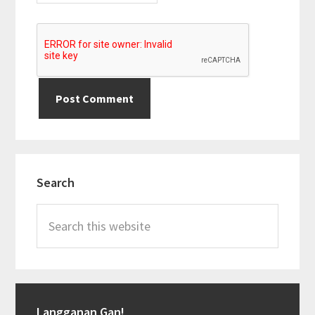
Primary
Search
Sidebar
Search
this
website
Langganan Gan!