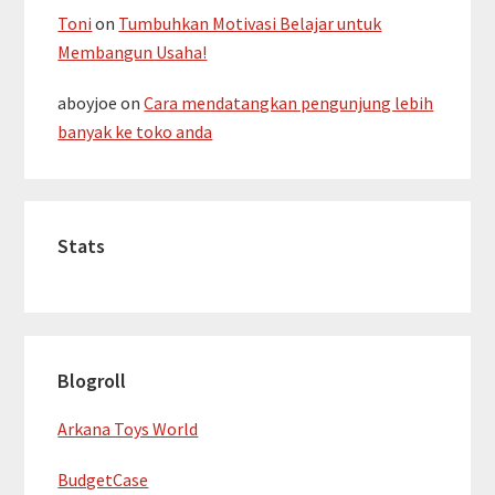
Toni
on
Tumbuhkan Motivasi Belajar untuk
Membangun Usaha!
aboyjoe
on
Cara mendatangkan pengunjung lebih
banyak ke toko anda
Stats
Blogroll
Arkana Toys World
BudgetCase