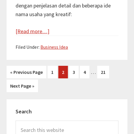
dengan penjelasan detail dan beberapa ide
nama usaha yang kreatif:
about
[Read more…]
100
Filed Under:
Business Idea
Ide
Bisnis
Potensial
Interim
…
Go
Page
Page
Page
Page
Page
«
Previous Page
1
2
3
4
21
untuk
pages
to
Tahun
Go
Next Page »
omitted
2024
to
Primary
Search
Sidebar
Search
this