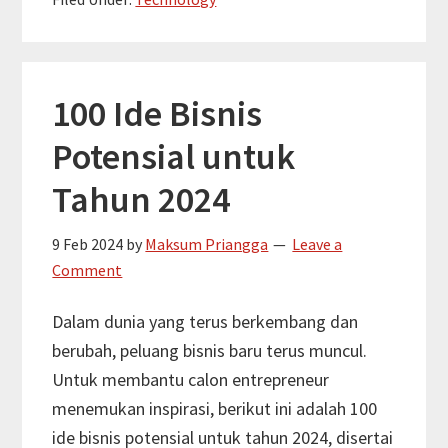
Tips
Memilih
Handphone
di
100 Ide Bisnis
Tahun
Potensial untuk
2024:
Panduan
Tahun 2024
Lengkap
untuk
9 Feb 2024
by
Maksum Priangga
Leave a
Konsumen
Comment
Pintar
Dalam dunia yang terus berkembang dan
berubah, peluang bisnis baru terus muncul.
Untuk membantu calon entrepreneur
menemukan inspirasi, berikut ini adalah 100
ide bisnis potensial untuk tahun 2024, disertai