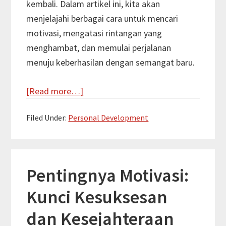
kembali. Dalam artikel ini, kita akan
menjelajahi berbagai cara untuk mencari
motivasi, mengatasi rintangan yang
menghambat, dan memulai perjalanan
menuju keberhasilan dengan semangat baru.
about
[Read more…]
Cara
Filed Under:
Personal Development
Mencari
Motivasi:
Strategi
Efektif
Pentingnya Motivasi:
untuk
Kunci Kesuksesan
Menginspirasi
Diri
dan Kesejahteraan
Sendiri