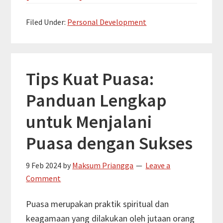
Pentingnya
Filed Under:
Personal Development
Motivasi:
Kunci
Kesuksesan
dan
Tips Kuat Puasa:
Kesejahteraan
Panduan Lengkap
Pribadi
untuk Menjalani
Puasa dengan Sukses
9 Feb 2024
by
Maksum Priangga
Leave a
Comment
Puasa merupakan praktik spiritual dan
keagamaan yang dilakukan oleh jutaan orang