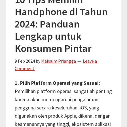
untuk
Handphone di Tahun
Menjalani
Puasa
2024: Panduan
dengan
Lengkap untuk
Sukses
Konsumen Pintar
9 Feb 2024
by
Maksum Priangga
Leave a
Comment
1. Pilih Platform Operasi yang Sesuai:
Pemilihan platform operasi sangatlah penting
karena akan memengaruhi pengalaman
pengguna secara keseluruhan. iOS, yang
digunakan oleh produk Apple, dikenal dengan
keamanannya yang tinggi, ekosistem aplikasi