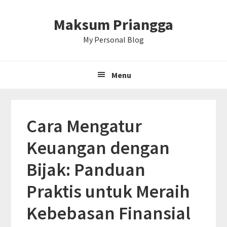
Skip
Skip
Skip
Maksum Priangga
to
to
to
primary
main
primary
My Personal Blog
navigation
content
sidebar
Menu
Cara Mengatur
Keuangan dengan
Bijak: Panduan
Praktis untuk Meraih
Kebebasan Finansial