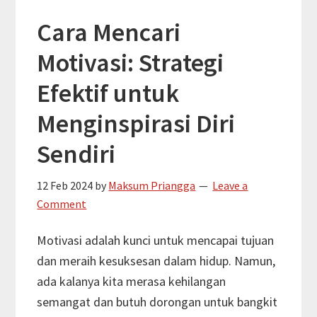
Bijak:
Cara Mencari
Panduan
Motivasi: Strategi
Praktis
untuk
Efektif untuk
Meraih
Menginspirasi Diri
Kebebasan
Finansial
Sendiri
12 Feb 2024
by
Maksum Priangga
Leave a
Comment
Motivasi adalah kunci untuk mencapai tujuan
dan meraih kesuksesan dalam hidup. Namun,
ada kalanya kita merasa kehilangan
semangat dan butuh dorongan untuk bangkit