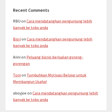
Recent Comments
RBU
on
Cara mendatangkan pengunjung lebih
banyak ke toko anda
Bisri
on
Cara mendatangkan pengunjung lebih
banyak ke toko anda
Aiini
on
Peluang bisnis berjualan goreng-
gorengan
Toni
on
Tumbuhkan Motivasi Belajar untuk
Membangun Usaha!
aboyjoe
on
Cara mendatangkan pengunjung lebih
banyak ke toko anda