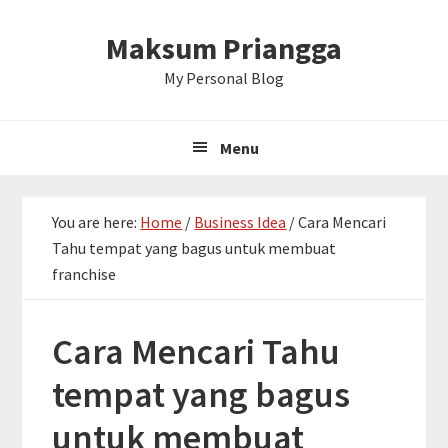
Skip
Skip
Skip
Maksum Priangga
to
to
to
primary
main
primary
My Personal Blog
navigation
content
sidebar
Menu
You are here:
Home
/
Business Idea
/
Cara Mencari
Tahu tempat yang bagus untuk membuat
franchise
Cara Mencari Tahu
tempat yang bagus
untuk membuat