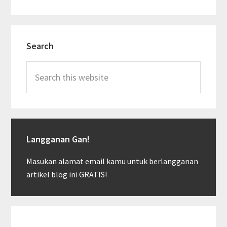
Primary
Search
Sidebar
Search
this
website
Langganan Gan!
Masukan alamat email kamu untuk berlangganan
artikel blog ini GRATIS!