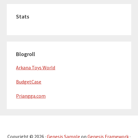
Stats
Blogroll
Arkana Toys World
BudgetCase
Priangga.com
Copyright © 2026 ·
Genesis Sample
on
Genesis Framework
·