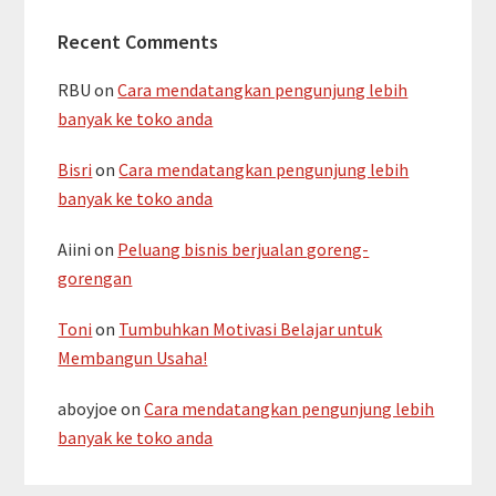
Recent Comments
RBU
on
Cara mendatangkan pengunjung lebih
banyak ke toko anda
Bisri
on
Cara mendatangkan pengunjung lebih
banyak ke toko anda
Aiini
on
Peluang bisnis berjualan goreng-
gorengan
Toni
on
Tumbuhkan Motivasi Belajar untuk
Membangun Usaha!
aboyjoe
on
Cara mendatangkan pengunjung lebih
banyak ke toko anda