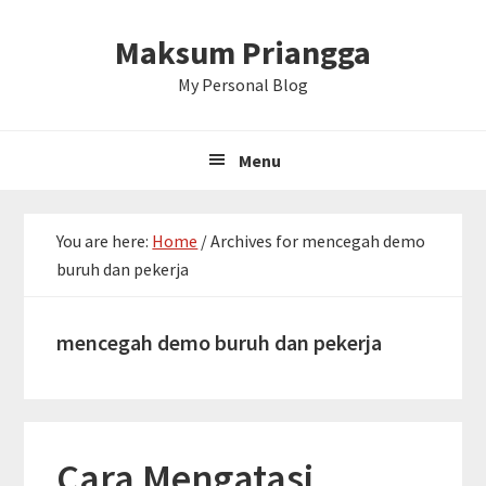
Skip
Skip
Skip
Maksum Priangga
to
to
to
primary
main
primary
My Personal Blog
navigation
content
sidebar
Menu
You are here:
Home
/
Archives for mencegah demo
buruh dan pekerja
mencegah demo buruh dan pekerja
Cara Mengatasi