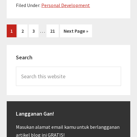
Filed Under:
Personal Development
Klaim
Asuransi
Jiwa
Interim
…
Page
Page
Page
Page
Go
1
2
3
21
Next Page »
dengan
pages
to
Mudah
omitted
Primary
dan
Search
Sidebar
Efektif
Search
this
website
Langganan Gan!
Masukan alamat email kamu untuk berlangganan
artikel blog ini GRATIS!