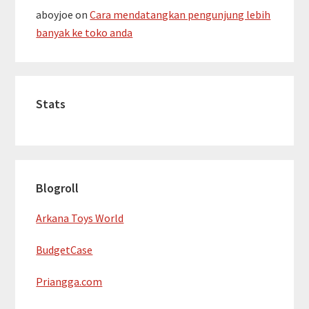
aboyjoe
on
Cara mendatangkan pengunjung lebih
banyak ke toko anda
Stats
Blogroll
Arkana Toys World
BudgetCase
Priangga.com