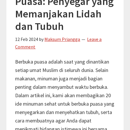
Puasa: Penyegar yang
dan
Memanjakan Lidah
Mendorong
Kesuksesan
dan Tubuh
12 Feb 2024
by
Maksum Priangga
Leave a
Comment
Berbuka puasa adalah saat yang dinantikan
setiap umat Muslim di seluruh dunia. Selain
makanan, minuman juga menjadi bagian
penting dalam menyambut waktu berbuka.
Dalam artikel ini, kami akan membagikan 20
ide minuman sehat untuk berbuka puasa yang
menyegarkan dan menyehatkan tubuh, serta
cara membuatnya agar Anda dapat
menikmati hidangan istimewa ini bersama