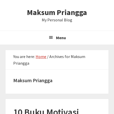
Skip
Skip
Skip
Maksum Priangga
to
to
to
primary
main
primary
My Personal Blog
navigation
content
sidebar
Menu
You are here:
Home
/
Archives for Maksum
Priangga
Maksum Priangga
10 Buku Motivasi