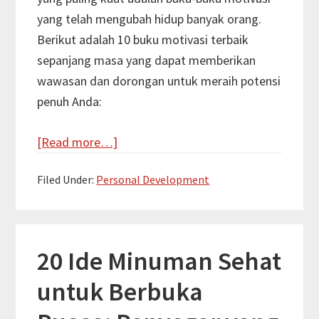
yang telah mengubah hidup banyak orang.
Berikut adalah 10 buku motivasi terbaik
sepanjang masa yang dapat memberikan
wawasan dan dorongan untuk meraih potensi
penuh Anda:
about
[Read more…]
10
Filed Under:
Personal Development
Buku
Motivasi
Terbaik
Sepanjang
20 Ide Minuman Sehat
Masa
untuk Berbuka
untuk
Menginspirasi