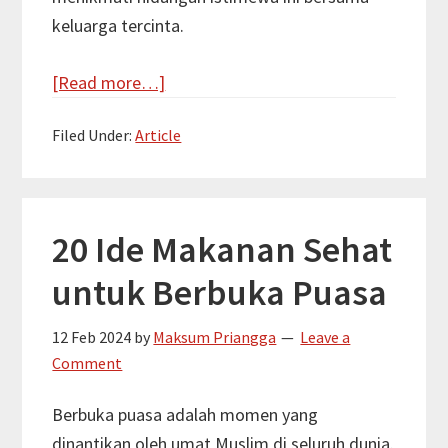
keluarga tercinta.
about
[Read more…]
20
Filed Under:
Article
Ide
Minuman
Sehat
untuk
20 Ide Makanan Sehat
Berbuka
untuk Berbuka Puasa
Puasa:
Penyegar
12 Feb 2024
by
Maksum Priangga
Leave a
yang
Comment
Memanjakan
Lidah
Berbuka puasa adalah momen yang
dan
dinantikan oleh umat Muslim di seluruh dunia.