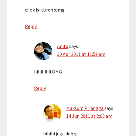
cilok isi duren :omg:
Reply
Anita
says
30 Apr 2011 at 11:59 am
hihihihii OMG
Reply
Maksum Priangga
says
14 Jun 2011 at 2:03 am
hihihi juga deh :p