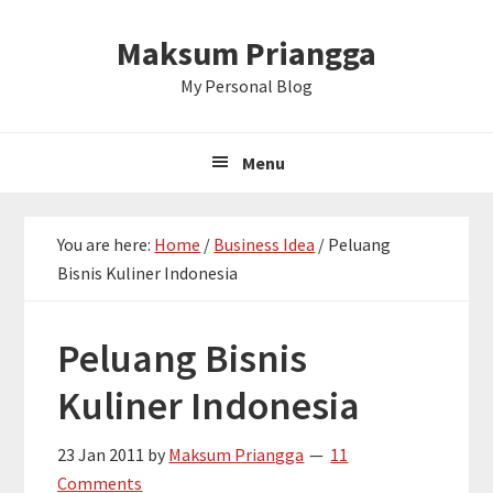
Skip
Skip
Skip
Maksum Priangga
to
to
to
primary
main
primary
My Personal Blog
navigation
content
sidebar
Menu
You are here:
Home
/
Business Idea
/
Peluang
Bisnis Kuliner Indonesia
Peluang Bisnis
Kuliner Indonesia
23 Jan 2011
by
Maksum Priangga
11
Comments