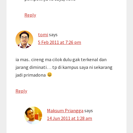
Reply
tomi
says
5 Feb 2011 at 7:26 pm
ia mas.. cireng ma cilok dulu gak terkenal dan
jarang diminati… tp di kampus saya ni sekarang
jadi primadona
Reply
Maksum Priangga
says
14 Jun 2011 at 1:28 am