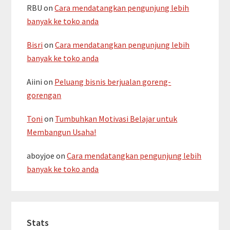
RBU
on
Cara mendatangkan pengunjung lebih
banyak ke toko anda
Bisri
on
Cara mendatangkan pengunjung lebih
banyak ke toko anda
Aiini
on
Peluang bisnis berjualan goreng-
gorengan
Toni
on
Tumbuhkan Motivasi Belajar untuk
Membangun Usaha!
aboyjoe
on
Cara mendatangkan pengunjung lebih
banyak ke toko anda
Stats