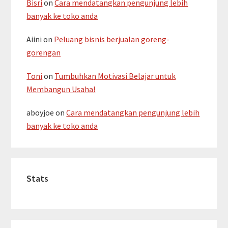
Bisri
on
Cara mendatangkan pengunjung lebih
banyak ke toko anda
Aiini
on
Peluang bisnis berjualan goreng-
gorengan
Toni
on
Tumbuhkan Motivasi Belajar untuk
Membangun Usaha!
aboyjoe
on
Cara mendatangkan pengunjung lebih
banyak ke toko anda
Stats