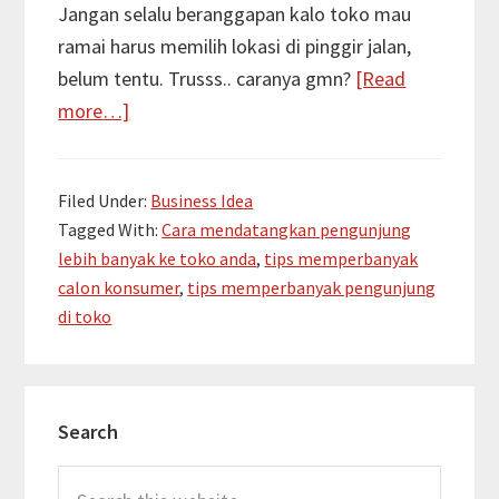
Jangan selalu beranggapan kalo toko mau
ramai harus memilih lokasi di pinggir jalan,
belum tentu. Trusss.. caranya gmn?
[Read
about
more…]
Cara
mendatangkan
Filed Under:
Business Idea
pengunjung
Tagged With:
Cara mendatangkan pengunjung
lebih
lebih banyak ke toko anda
,
tips memperbanyak
banyak
calon konsumer
,
tips memperbanyak pengunjung
ke
di toko
toko
anda
Primary
Search
Sidebar
Search