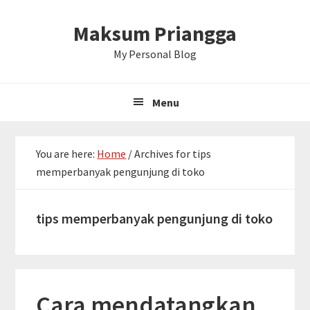
Skip
Skip
Skip
Maksum Priangga
to
to
to
primary
main
primary
My Personal Blog
navigation
content
sidebar
Menu
You are here:
Home
/
Archives for tips
memperbanyak pengunjung di toko
tips memperbanyak pengunjung di toko
Cara mendatangkan