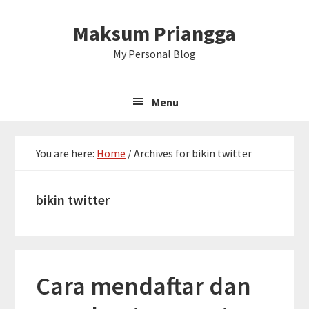
Skip
Skip
Skip
Maksum Priangga
to
to
to
primary
main
primary
My Personal Blog
navigation
content
sidebar
Menu
You are here:
Home
/
Archives for bikin twitter
bikin twitter
Cara mendaftar dan