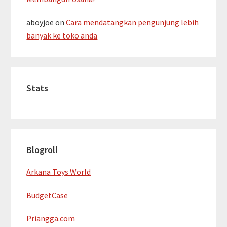
aboyjoe
on
Cara mendatangkan pengunjung lebih
banyak ke toko anda
Stats
Blogroll
Arkana Toys World
BudgetCase
Priangga.com