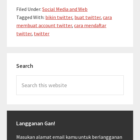
Cara
Filed Under:
Social Media and Web
mendaftar
Tagged With:
bikin twitter
,
buat twitter
,
cara
dan
membuat account twitter
,
cara mendaftar
membuat
twitter
,
twitter
account
Twitter
Primary
Search
Sidebar
Search
this
website
Langganan Gan!
Masukan alamat email kamu untuk berlangganan