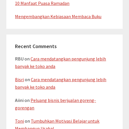
10 Manfaat Puasa Ramadan
Mengembangkan Kebiasaan Membaca Buku
Recent Comments
RBU
on
Cara mendatangkan pengunjung lebih
banyak ke toko anda
Bisri
on
Cara mendatangkan pengunjung lebih
banyak ke toko anda
Aiini
on
Peluang bisnis berjualan goreng-
gorengan
Toni
on
Tumbuhkan Motivasi Belajar untuk
Membangun Usaha!