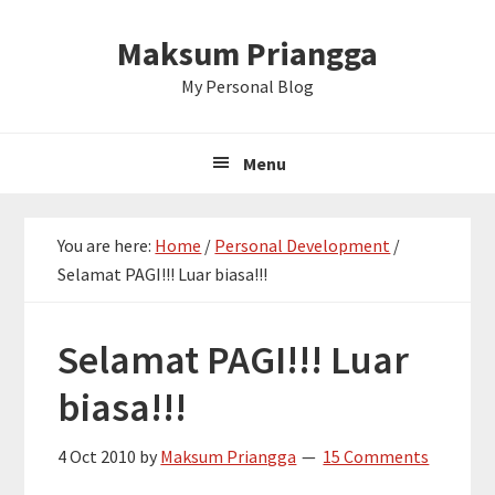
Skip
Skip
Skip
Maksum Priangga
to
to
to
primary
main
primary
My Personal Blog
navigation
content
sidebar
Menu
You are here:
Home
/
Personal Development
/
Selamat PAGI!!! Luar biasa!!!
Selamat PAGI!!! Luar
biasa!!!
4 Oct 2010
by
Maksum Priangga
15 Comments