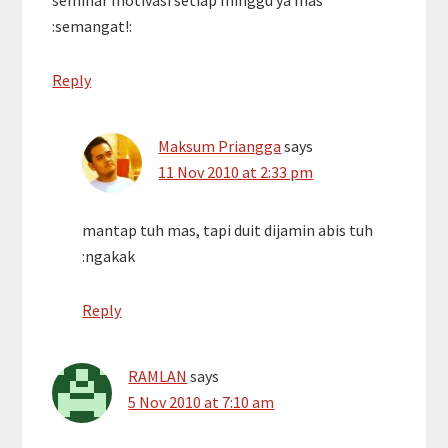
:semangat!:
Reply
Maksum Priangga
says
11 Nov 2010 at 2:33 pm
mantap tuh mas, tapi duit dijamin abis tuh
:ngakak
Reply
RAMLAN
says
5 Nov 2010 at 7:10 am