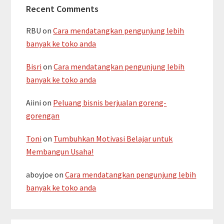
Recent Comments
RBU
on
Cara mendatangkan pengunjung lebih
banyak ke toko anda
Bisri
on
Cara mendatangkan pengunjung lebih
banyak ke toko anda
Aiini
on
Peluang bisnis berjualan goreng-
gorengan
Toni
on
Tumbuhkan Motivasi Belajar untuk
Membangun Usaha!
aboyjoe
on
Cara mendatangkan pengunjung lebih
banyak ke toko anda