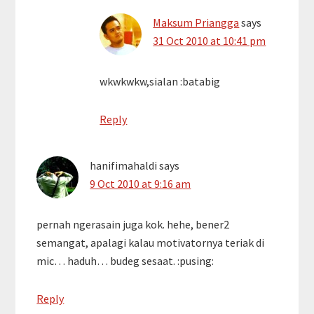
Maksum Priangga
says
31 Oct 2010 at 10:41 pm
wkwkwkw,sialan :batabig
Reply
hanifimahaldi
says
9 Oct 2010 at 9:16 am
pernah ngerasain juga kok. hehe, bener2
semangat, apalagi kalau motivatornya teriak di
mic… haduh… budeg sesaat. :pusing:
Reply