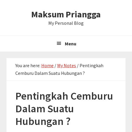
Skip
Skip
Skip
Maksum Priangga
to
to
to
primary
main
primary
My Personal Blog
navigation
content
sidebar
Menu
You are here:
Home
/
My Notes
/
Pentingkah
Cemburu Dalam Suatu Hubungan ?
Pentingkah Cemburu
Dalam Suatu
Hubungan ?