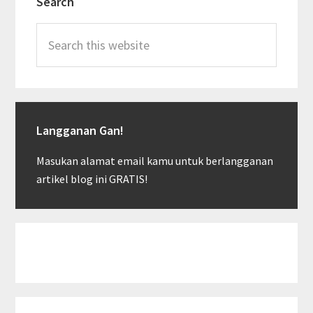
Search
Sidebar
Search
this
website
Langganan Gan!
Masukan alamat email kamu untuk berlangganan
artikel blog ini GRATIS!