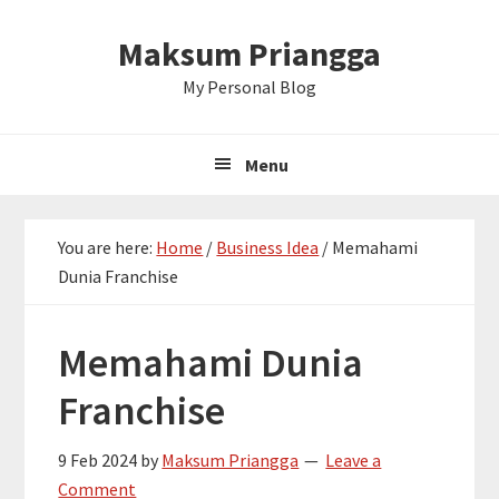
Skip
Skip
Skip
Maksum Priangga
to
to
to
primary
main
primary
My Personal Blog
navigation
content
sidebar
Menu
You are here:
Home
/
Business Idea
/
Memahami
Dunia Franchise
Memahami Dunia
Franchise
9 Feb 2024
by
Maksum Priangga
Leave a
Comment