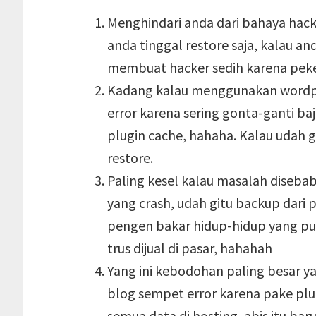
Menghindari anda dari bahaya hack,
anda tinggal restore saja, kalau an
membuat hacker sedih karena peke
Kadang kalau menggunakan wordpres
error karena sering gonta-ganti ba
plugin cache, hahaha. Kalau udah g
restore.
Paling kesel kalau masalah disebab
yang crash, udah gitu backup dari 
pengen bakar hidup-hidup yang pun
trus dijual di pasar, hahahah
Yang ini kebodohan paling besar y
blog sempet error karena pake plug
semua data di hosting, abis itu ba