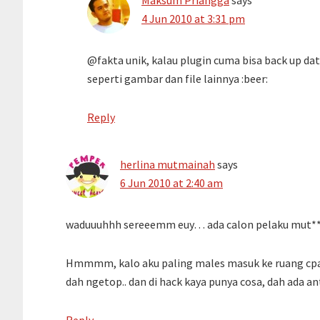
Maksum Priangga
says
4 Jun 2010 at 3:31 pm
@fakta unik, kalau plugin cuma bisa back up dat
seperti gambar dan file lainnya :beer:
Reply
herlina mutmainah
says
6 Jun 2010 at 2:40 am
waduuuhhh sereeemm euy… ada calon pelaku mut**
Hmmmm, kalo aku paling males masuk ke ruang cpanel
dah ngetop.. dan di hack kaya punya cosa, dah ada a