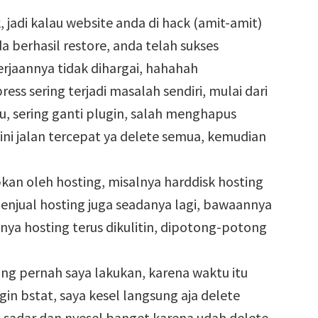
 jadi kalau website anda di hack (amit-amit)
da berhasil restore, anda telah sukses
rjaannya tidak dihargai, hahahah
s sering terjadi masalah sendiri, mulai dari
ju, sering ganti plugin, salah menghapus
ini jalan tercepat ya delete semua, kemudian
kan oleh hosting, misalnya harddisk hosting
penjual hosting juga seadanya lagi, bawaannya
ya hosting terus dikulitin, dipotong-potong
ang pernah saya lakukan, karena waktu itu
in bstat, saya kesel langsung aja delete
ru sadar dan nyesel banget karena udah delete