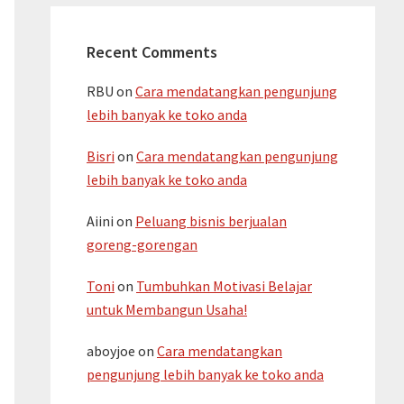
Recent Comments
RBU
on
Cara mendatangkan pengunjung
lebih banyak ke toko anda
Bisri
on
Cara mendatangkan pengunjung
lebih banyak ke toko anda
Aiini
on
Peluang bisnis berjualan
goreng-gorengan
Toni
on
Tumbuhkan Motivasi Belajar
untuk Membangun Usaha!
aboyjoe
on
Cara mendatangkan
pengunjung lebih banyak ke toko anda