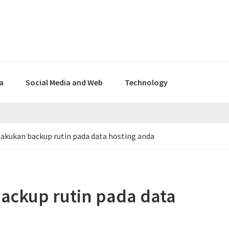
a
Social Media and Web
Technology
kukan backup rutin pada data hosting anda
ackup rutin pada data