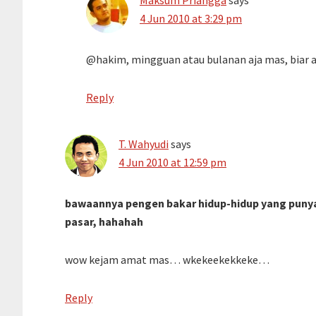
Maksum Priangga
says
4 Jun 2010 at 3:29 pm
@hakim, mingguan atau bulanan aja mas, biar a
Reply
T. Wahyudi
says
4 Jun 2010 at 12:59 pm
bawaannya pengen bakar hidup-hidup yang punya h
pasar, hahahah
wow kejam amat mas… wkekeekekkeke…
Reply