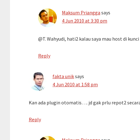
Maksum Priangga
says
4 Jun 2010 at 3:30 pm
@T. Wahyudi, hati2 kalau saya mau host di kunci
Reply
fakta unik
says
4 Jun 2010 at 1:58 pm
Kan ada plugin otomatis…. jd gak prlu repot2 seca
Reply