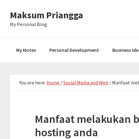
Skip
Skip
Skip
Maksum Priangga
to
to
to
primary
main
primary
My Personal Blog
navigation
content
sidebar
My Notes
Personal Development
Business Ide
You are here:
Home
/
Social Media and Web
/
Manfaat mela
Manfaat melakukan b
hosting anda