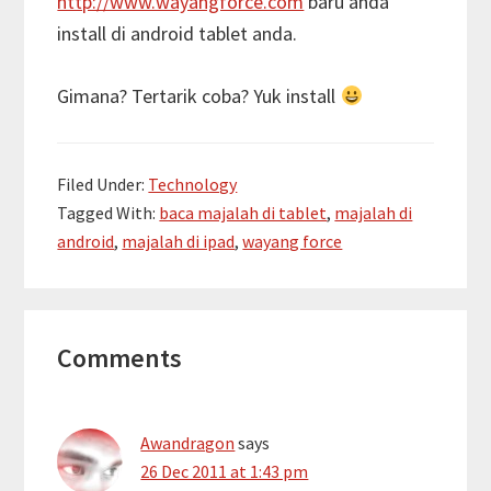
http://www.wayangforce.com
baru anda
install di android tablet anda.
Gimana? Tertarik coba? Yuk install
Filed Under:
Technology
Tagged With:
baca majalah di tablet
,
majalah di
android
,
majalah di ipad
,
wayang force
Reader
Comments
Interactions
Awandragon
says
26 Dec 2011 at 1:43 pm