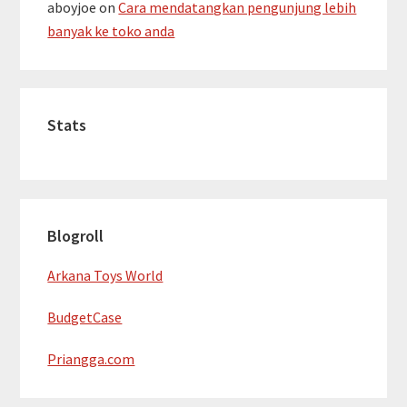
aboyjoe
on
Cara mendatangkan pengunjung lebih
banyak ke toko anda
Stats
Blogroll
Arkana Toys World
BudgetCase
Priangga.com