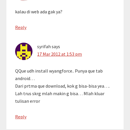
kalau di web ada gak ya?
Reply
syrifah
says
17 Mar 2012 at 1:53 pm
QQue udh install wyangforce.. Punya que tab
android…
Dari prtma que download, kok g bisa-bisa yea….
Lah trus skrg mlah makin g bisa… Mlah kluar
tulisan error
Reply