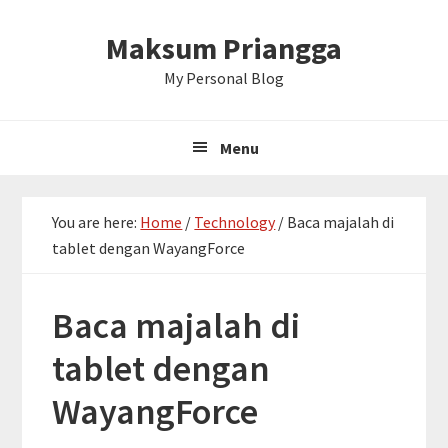
Skip
Skip
Skip
Maksum Priangga
to
to
to
primary
main
primary
My Personal Blog
navigation
content
sidebar
Menu
You are here:
Home
/
Technology
/
Baca majalah di
tablet dengan WayangForce
Baca majalah di
tablet dengan
WayangForce