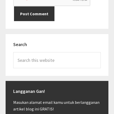
Primary
Search
Sidebar
Search
this
website
Langganan Gan!
Masukan alamat email kamu untuk berlangganan
artikel blog ini GRATIS!