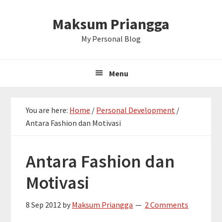
Skip
Skip
Skip
Maksum Priangga
to
to
to
primary
main
primary
My Personal Blog
navigation
content
sidebar
Menu
You are here:
Home
/
Personal Development
/
Antara Fashion dan Motivasi
Antara Fashion dan
Motivasi
8 Sep 2012
by
Maksum Priangga
2 Comments