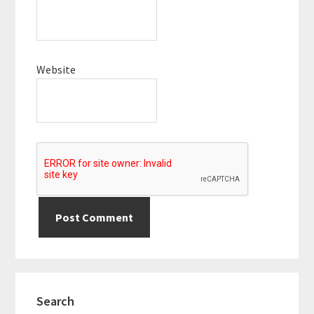
Website
Primary
Search
Sidebar