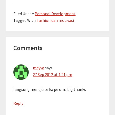
Filed Under:
Personal Development
Tagged With:
fashion dan motivasi
Reader
Comments
Interactions
mayya
says
27 Sep 2012 at 1:21 pm
langsung menuju te ka pe om.. big thanks
Reply