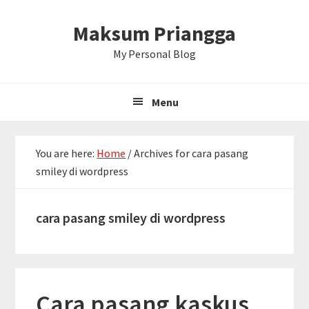
Skip
Skip
Skip
Maksum Priangga
to
to
to
primary
main
primary
My Personal Blog
navigation
content
sidebar
Menu
You are here:
Home
/
Archives for cara pasang
smiley di wordpress
cara pasang smiley di wordpress
Cara pasang kaskus