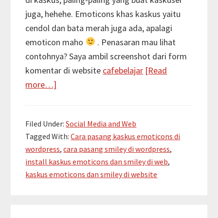
juga, hehehe. Emoticons khas kaskus yaitu
cendol dan bata merah juga ada, apalagi
emoticon maho
. Penasaran mau lihat
contohnya? Saya ambil screenshot dari form
komentar di website
cafebelajar
[Read
about
more…]
Cara
pasang
Filed Under:
Social Media and Web
kaskus
Tagged With:
Cara pasang kaskus emoticons di
emoticons
wordpress
,
cara pasang smiley di wordpress
,
dan
install kaskus emoticons dan smiley di web
,
smiley
kaskus emoticons dan smiley di website
di
wordpress
Primary