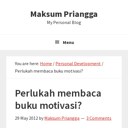
Skip
Skip
Skip
Maksum Priangga
to
to
to
primary
main
primary
My Personal Blog
navigation
content
sidebar
Menu
You are here:
Home
/
Personal Development
/
Perlukah membaca buku motivasi?
Perlukah membaca
buku motivasi?
29 May 2012
by
Maksum Priangga
3 Comments