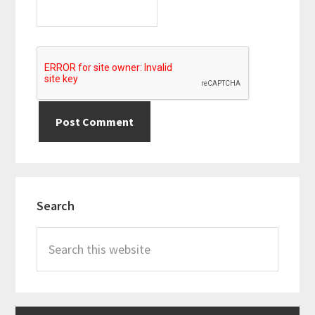
Primary
Search
Sidebar
Search
this
website